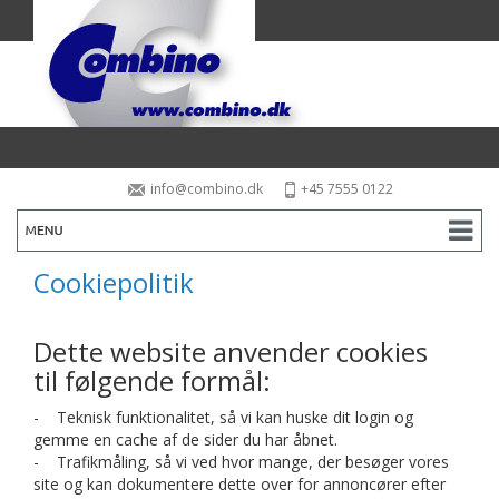
info@combino.dk
+45 7555 0122
Benvenuti
Cookiepolitik
Combino
Dette website anvender cookies
Mezzi
til følgende formål:
Combino supporta lo sport
- Teknisk funktionalitet, så vi kan huske dit login og
gemme en cache af de sider du har åbnet.
Gestione della flotta
- Trafikmåling, så vi ved hvor mange, der besøger vores
site og kan dokumentere dette over for annoncører efter